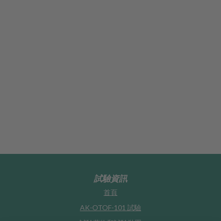
情同意？
會涉及什麼？
試驗資訊
首頁
AK-OTOF-101 試驗