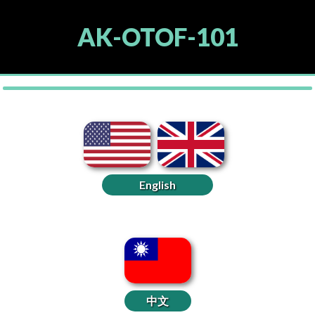
AK-OTOF-101
English
中文